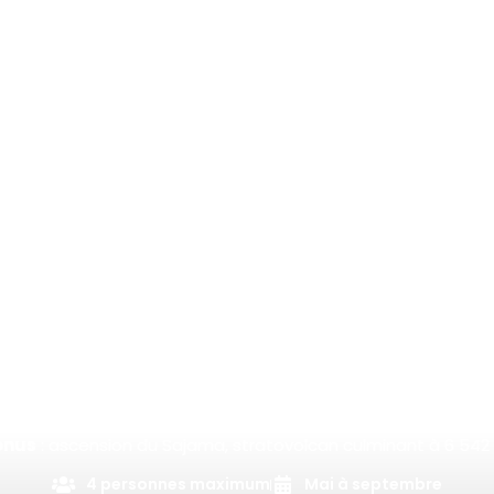
Bolivie
Un bout du monde
Immersion dans l’altiplano bolivien.
onus
: ascension du Sajama, stratovolcan culminant à 6 542
4 personnes maximum
Mai à septembre