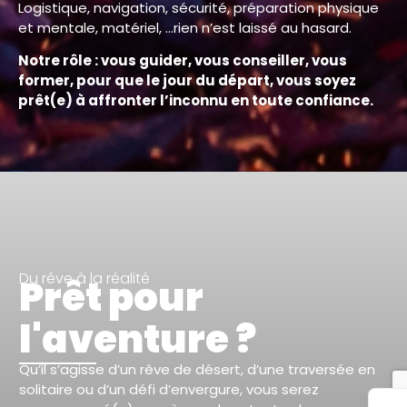
Logistique, navigation, sécurité, préparation physique
et mentale, matériel, …rien n’est laissé au hasard.
Notre rôle : vous guider, vous conseiller, vous
former, pour que le jour du départ, vous soyez
prêt(e) à affronter l’inconnu en toute confiance.
Du rêve à la réalité
Prêt pour
l'aventure ?
Qu’il s’agisse d’un rêve de désert, d’une traversée en
solitaire ou d’un défi d’envergure, vous serez